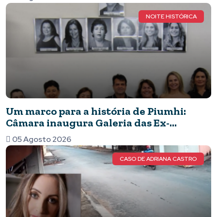
nacional
NOITE HISTÓRICA
Um marco para a história de Piumhi:
Câmara inaugura Galeria das Ex-
Vereadoras e eterniza o legado das
05 Agosto 2026
mulheres no Legislativo
CASO DE ADRIANA CASTRO