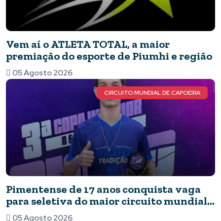
Vem aí o ATLETA TOTAL, a maior
premiação do esporte de Piumhi e região
05 Agosto 2026
CIRCUITO MUNDIAL DE CAPOEIRA
Pimentense de 17 anos conquista vaga
para seletiva do maior circuito mundial
de capoeira após brilhar em competição
05 Agosto 2026