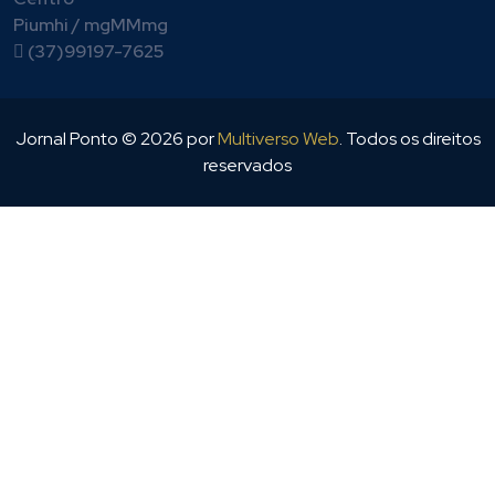
Piumhi / mgMMmg
(37)99197-7625
Jornal Ponto ©
2026
por
Multiverso Web
. Todos os direitos
reservados