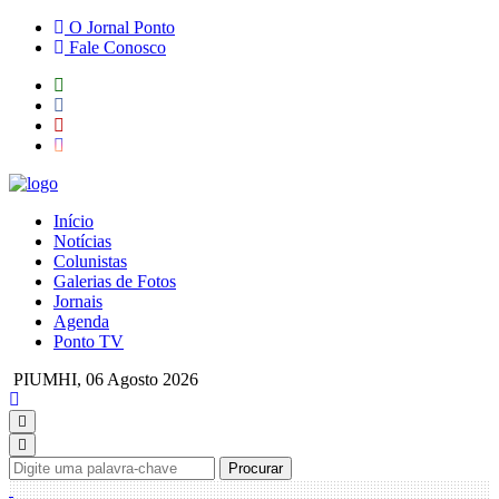
O Jornal Ponto
Fale Conosco
Início
Notícias
Colunistas
Galerias de Fotos
Jornais
Agenda
Ponto TV
PIUMHI,
06 Agosto 2026
Procurar