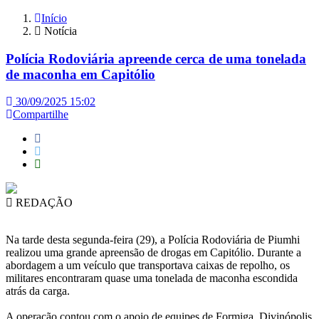
Início
Notícia
Polícia Rodoviária apreende cerca de uma tonelada
de maconha em Capitólio
30/09/2025 15:02
Compartilhe
REDAÇÃO
Na tarde desta segunda-feira (29), a Polícia Rodoviária de Piumhi
realizou uma grande apreensão de drogas em Capitólio. Durante a
abordagem a um veículo que transportava caixas de repolho, os
militares encontraram quase uma tonelada de maconha escondida
atrás da carga.
A operação contou com o apoio de equipes de Formiga, Divinópolis