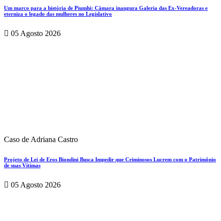
Um marco para a história de Piumhi: Câmara inaugura Galeria das Ex-Vereadoras e
eterniza o legado das mulheres no Legislativo
05 Agosto 2026
Caso de Adriana Castro
Projeto de Lei de Eros Biondini Busca Impedir que Criminosos Lucrem com o Patrimônio
de suas Vítimas
05 Agosto 2026