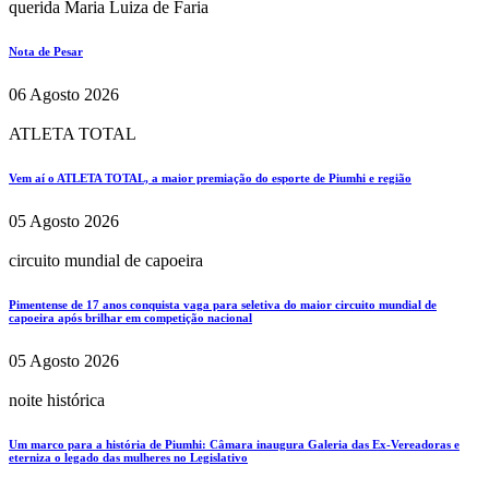
querida Maria Luiza de Faria
Nota de Pesar
06 Agosto 2026
ATLETA TOTAL
Vem aí o ATLETA TOTAL, a maior premiação do esporte de Piumhi e região
05 Agosto 2026
circuito mundial de capoeira
Pimentense de 17 anos conquista vaga para seletiva do maior circuito mundial de
capoeira após brilhar em competição nacional
05 Agosto 2026
noite histórica
Um marco para a história de Piumhi: Câmara inaugura Galeria das Ex-Vereadoras e
eterniza o legado das mulheres no Legislativo