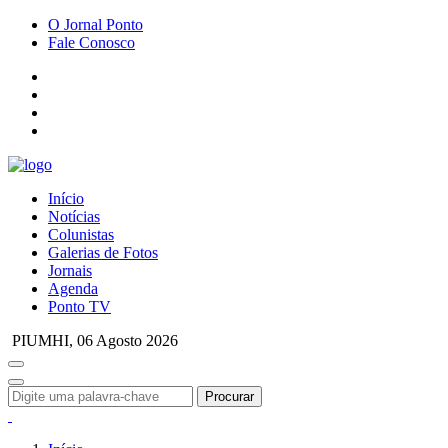
O Jornal Ponto
Fale Conosco
Início
Notícias
Colunistas
Galerias de Fotos
Jornais
Agenda
Ponto TV
PIUMHI,
06 Agosto 2026
Procurar