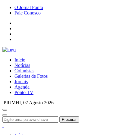
O Jornal Ponto
Fale Conosco
Início
Notícias
Colunistas
Galerias de Fotos
Jornais
Agenda
Ponto TV
PIUMHI,
07 Agosto 2026
Procurar