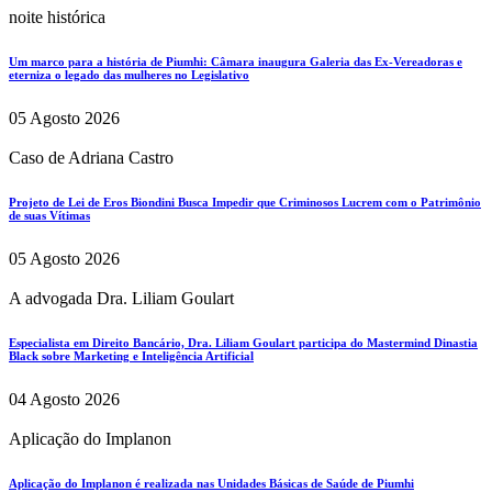
noite histórica
Um marco para a história de Piumhi: Câmara inaugura Galeria das Ex-Vereadoras e
eterniza o legado das mulheres no Legislativo
05 Agosto 2026
Caso de Adriana Castro
Projeto de Lei de Eros Biondini Busca Impedir que Criminosos Lucrem com o Patrimônio
de suas Vítimas
05 Agosto 2026
A advogada Dra. Liliam Goulart
Especialista em Direito Bancário, Dra. Liliam Goulart participa do Mastermind Dinastia
Black sobre Marketing e Inteligência Artificial
04 Agosto 2026
Aplicação do Implanon
Aplicação do Implanon é realizada nas Unidades Básicas de Saúde de Piumhi