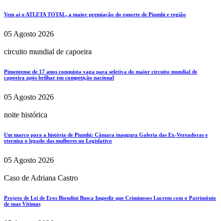
Vem aí o ATLETA TOTAL, a maior premiação do esporte de Piumhi e região
05 Agosto 2026
circuito mundial de capoeira
Pimentense de 17 anos conquista vaga para seletiva do maior circuito mundial de
capoeira após brilhar em competição nacional
05 Agosto 2026
noite histórica
Um marco para a história de Piumhi: Câmara inaugura Galeria das Ex-Vereadoras e
eterniza o legado das mulheres no Legislativo
05 Agosto 2026
Caso de Adriana Castro
Projeto de Lei de Eros Biondini Busca Impedir que Criminosos Lucrem com o Patrimônio
de suas Vítimas