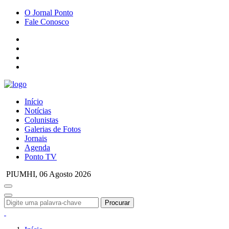
O Jornal Ponto
Fale Conosco
Início
Notícias
Colunistas
Galerias de Fotos
Jornais
Agenda
Ponto TV
PIUMHI,
06 Agosto 2026
Procurar