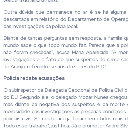
véspera do assassinato.
Outra dúvida que permanece no ar é se há alguma l
descartada em relatório do Departamento de Operaçõ
das investigações da polícia local.
Diante de tantas perguntas sem resposta, a família qu
mundo sabe o que todo mundo faz. Parece que a polí
não foram checadas", acusa Maria Aparecida. "A morte
investigações é o fato de que suspeitos do crime s
de Araújo, referindo-se aos diretores do PTC.
Polícia rebate acusações
O subinspetor da Delegacia Seccional de Polícia Civil
do DJ. Segundo ele, o delegado Mozar Nunes chegou a 
mas diante da negativa dos suspeitos e da morte da 
morosidade das investigações às precárias condições d
policiais civis. Só neste ano já foram remetidos mais
todo esse trabalho", justifica. Já o promotor André Sil