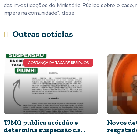
das investigações do Ministério Público sobre o caso,
impera na comunidade", disse.
Outras notícias
NOVOS DETALHES DO CASO
Novos detalhes do caso: cães
Nota de P
resgatados apresentavam
06 Agosto