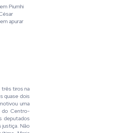
 em Piumhi
 César
 em apurar
três tiros na
s quase dois
 motivou uma
e do Centro-
os deputados
 justiça. Não