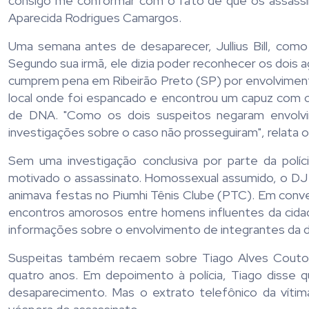
consigo me conformar com o fato de que os assassin
Aparecida Rodrigues Camargos.
Uma semana antes de desaparecer, Jullius Bill, com
Segundo sua irmã, ele dizia poder reconhecer os dois 
cumprem pena em Ribeirão Preto (SP) por envolvimento
local onde foi espancado e encontrou um capuz com 
de DNA. "Como os dois suspeitos negaram envolvi
investigações sobre o caso não prosseguiram", relata o
Sem uma investigação conclusiva por parte da políci
motivado o assassinato. Homossexual assumido, o DJ
animava festas no Piumhi Tênis Clube (PTC). Em conver
encontros amorosos entre homens influentes da cidade
informações sobre o envolvimento de integrantes da di
Suspeitas também recaem sobre Tiago Alves Couto
quatro anos. Em depoimento à polícia, Tiago disse 
desaparecimento. Mas o extrato telefônico da vítima