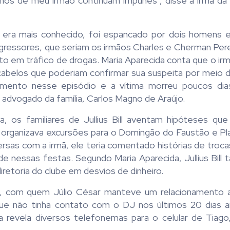
os de meu irmão continuam impunes", disse a irmã da v
o era mais conhecido, foi espancado por dois homens 
agressores, que seriam os irmãos Charles e Cherman Pere
 em tráfico de drogas. Maria Aparecida conta que o irm
cabelos que poderiam confirmar sua suspeita por meio
mento nesse episódio e a vítima morreu poucos dias
 advogado da família, Carlos Magno de Araújo.
a, os familiares de Jullius Bill aventam hipóteses qu
 organizava excursões para o Domingão do Faustão e Pl
sas com a irmã, ele teria comentado histórias de troca
 nessas festas. Segundo Maria Aparecida, Jullius Bill 
retoria do clube em desvios de dinheiro.
, com quem Júlio César manteve um relacionamento 
que não tinha contato com o DJ nos últimos 20 dias 
 revela diversos telefonemas para o celular de Tiago, 