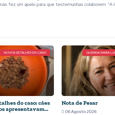
 mas fez um apelo para que testemunhas colaborem. "A le
QUERIDA MARIA LUIZA DE FARIA
AT
esar
Vem aí o ATLETA TO
maior premiação do
 2026