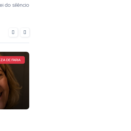
i do silêncio
LETA TOTAL
CIRCUITO MUNDIAL DE CAPOEIRA
TAL, a
Pimentense de 17 anos
 esporte
conquista vaga para seletiva