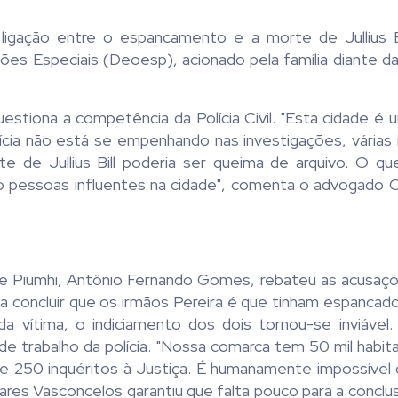
igação entre o espancamento e a morte de Jullius Bi
es Especiais (Deoesp), acionado pela família diante d
estiona a competência da Polícia Civil. "Esta cidade é
cia não está se empenhando nas investigações, várias
 de Jullius Bill poderia ser queima de arquivo. O que 
ão pessoas influentes na cidade", comenta o advogado 
 de Piumhi, Antônio Fernando Gomes, rebateu as acusaçõ
concluir que os irmãos Pereira é que tinham espancado 
vítima, o indiciamento dos dois tornou-se inviável. E
e trabalho da polícia. "Nossa comarca tem 50 mil habit
 de 250 inquéritos à Justiça. É humanamente impossível
vares Vasconcelos garantiu que falta pouco para a conclus