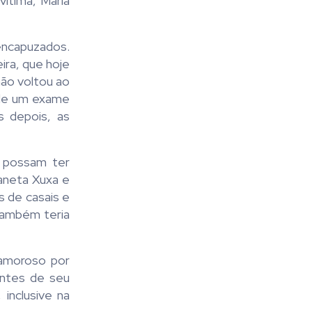
ítima, Maria
encapuzados.
ira, que hoje
ão voltou ao
 de um exame
 depois, as
e possam ter
aneta Xuxa e
s de casais e
também teria
amoroso por
antes de seu
inclusive na