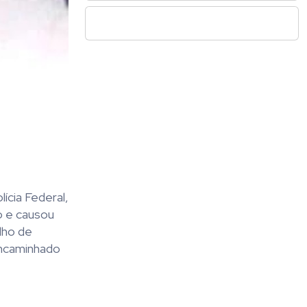
ícia Federal,
o e causou
lho de
encaminhado