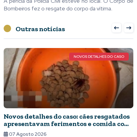
A perícia da Polícia Civil esteve no local. O Corpo de
Bombeiros fez o resgate do corpo da vítima.
Outras notícias
SO
QUERIDA MARIA LUIZA DE FA
dos
Nota de Pesar
com
06 Agosto 2026