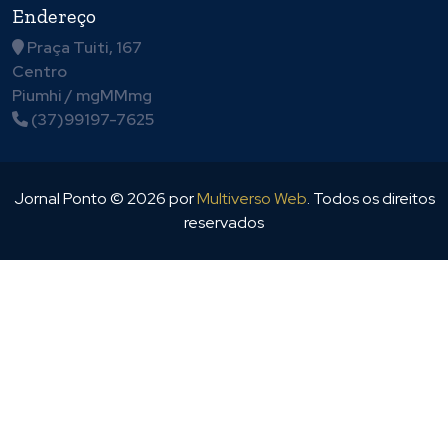
Praça Tuiti, 167
Centro
Piumhi / mgMMmg
(37)99197-7625
Jornal Ponto ©
2026
por
Multiverso Web
. Todos os direitos
reservados