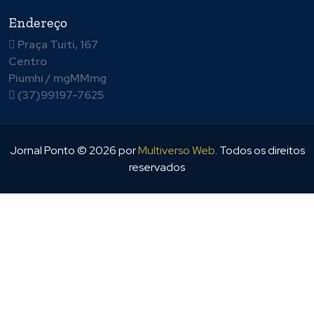
Endereço
Praça Tuiti, 167
Centro
Piumhi / mgMMmg
(37)99197-7625
Jornal Ponto ©
2026
por
Multiverso Web
. Todos os direitos
reservados