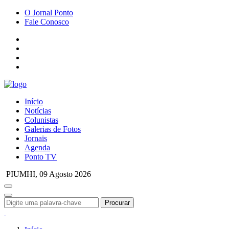
O Jornal Ponto
Fale Conosco
Início
Notícias
Colunistas
Galerias de Fotos
Jornais
Agenda
Ponto TV
PIUMHI,
09 Agosto 2026
Procurar