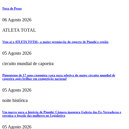
Nota de Pesar
06 Agosto 2026
ATLETA TOTAL
Vem aí o ATLETA TOTAL, a maior premiação do esporte de Piumhi e região
05 Agosto 2026
circuito mundial de capoeira
Pimentense de 17 anos conquista vaga para seletiva do maior circuito mundial de
capoeira após brilhar em competição nacional
05 Agosto 2026
noite histórica
Um marco para a história de Piumhi: Câmara inaugura Galeria das Ex-Vereadoras e
eterniza o legado das mulheres no Legislativo
05 Agosto 2026