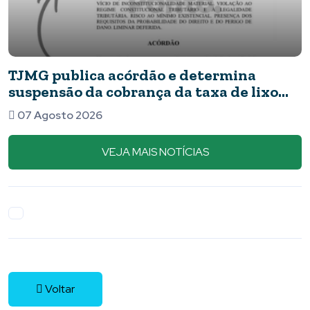
Novos detalhes do caso: cães resga
xo
apresentavam ferimentos e comid
barata
07 Agosto 2026
VEJA MAIS NOTÍCIAS
Voltar