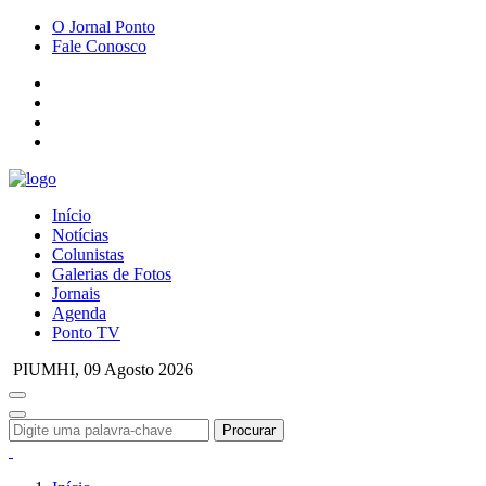
O Jornal Ponto
Fale Conosco
Início
Notícias
Colunistas
Galerias de Fotos
Jornais
Agenda
Ponto TV
PIUMHI,
09 Agosto 2026
Procurar