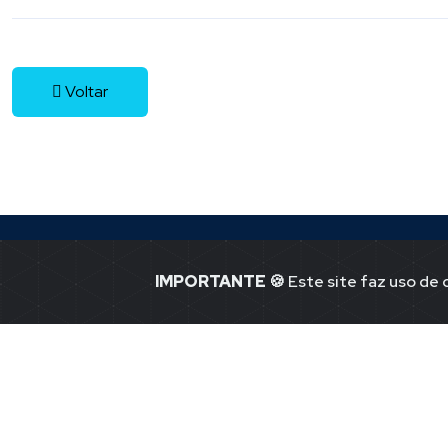
Voltar
IMPORTANTE
🍪 Este site faz uso de
Jornal Ponto -1
Notícias de P
41.365.580.00