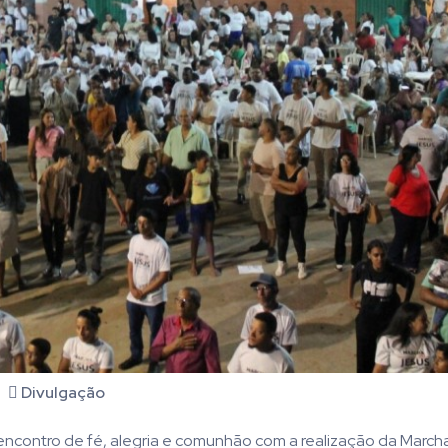
Divulgação
 encontro de fé, alegria e comunhão com a realização da March