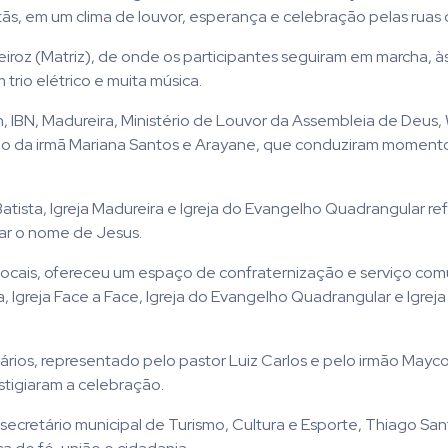
stãs, em um clima de louvor, esperança e celebração pelas ruas 
ueiroz (Matriz), de onde os participantes seguiram em marcha, à
rio elétrico e muita música.
IBN, Madureira, Ministério de Louvor da Assembleia de Deus, 
ção da irmã Mariana Santos e Arayane, que conduziram moment
atista, Igreja Madureira e Igreja do Evangelho Quadrangular re
tar o nome de Jesus.
locais, ofereceu um espaço de confraternização e serviço comu
 Igreja Face a Face, Igreja do Evangelho Quadrangular e Igreja
s, representado pelo pastor Luiz Carlos e pelo irmão Maycon
stigiaram a celebração.
 secretário municipal de Turismo, Cultura e Esporte, Thiago Sa