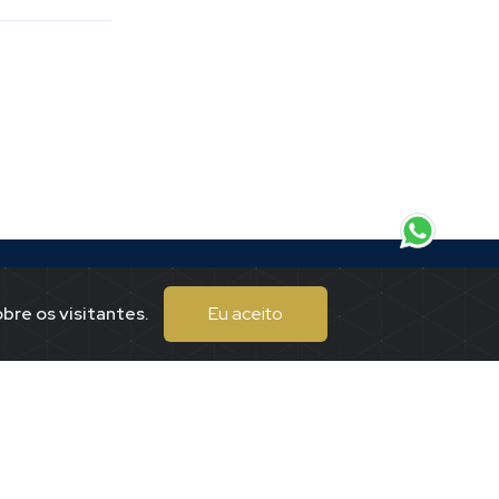
bre os visitantes.
Eu aceito
Endereço
eitor.
Praça Tuiti, 167
Centro
Piumhi / mgMMmg
(37)99197-7625