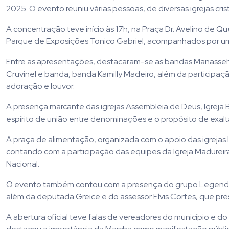
2025. O evento reuniu várias pessoas, de diversas igrejas cri
A concentração teve início às 17h, na Praça Dr. Avelino de Q
Parque de Exposições Tonico Gabriel, acompanhados por um t
Entre as apresentações, destacaram-se as bandas Manasseh, 
Cruvinel e banda, banda Kamilly Madeiro, além da participa
adoração e louvor.
A presença marcante das igrejas Assembleia de Deus, Igreja B
espírito de união entre denominações e o propósito de exal
A praça de alimentação, organizada com o apoio das igrejas 
contando com a participação das equipes da Igreja Madureira,
Nacional.
O evento também contou com a presença do grupo Legendário
além da deputada Greice e do assessor Elvis Cortes, que pre
A abertura oficial teve falas de vereadores do município e do