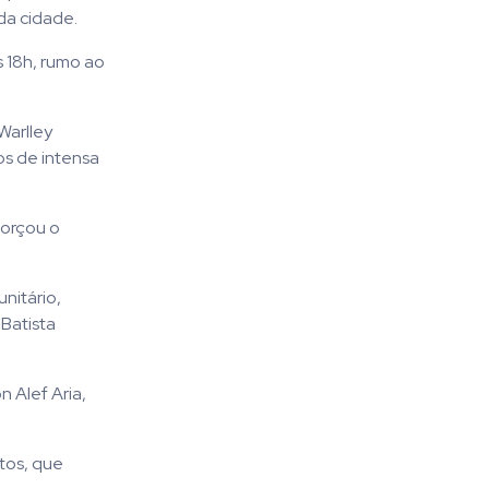
da cidade.
s 18h, rumo ao
Warlley
os de intensa
forçou o
nitário,
 Batista
 Alef Aria,
ntos, que