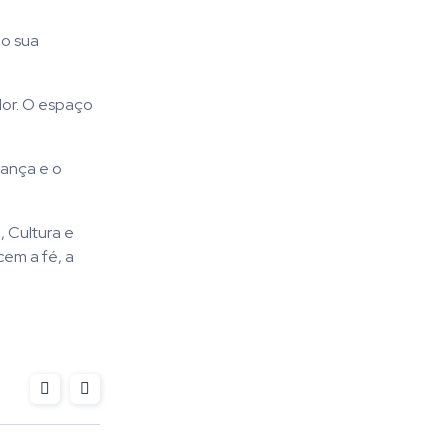
do sua
dor. O espaço
rança e o
, Cultura e
cem a fé, a