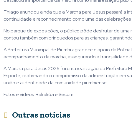
destacou a importância da Marcha como manifestação pública
Thiago anunciou ainda que a Marcha para Jesus passará a int
continuidade e reconhecimento como uma das celebrações cris
No parque de exposições, o público pôde desfrutar de uma 
contou também com brinquedos para as crianças, garantindo 
A Prefeitura Municipal de Piumhi agradece o apoio da Políci
acompanhamento da marcha, assegurando a tranquilidade de
A Marcha para Jesus 2025 foi uma realização da Prefeitura Mu
Esporte, reafirmando o compromisso da administração em valor
união e a identidade da comunidade piumhiense.
Fotos e vídeos: Rakakôa e Secom
Outras notícias