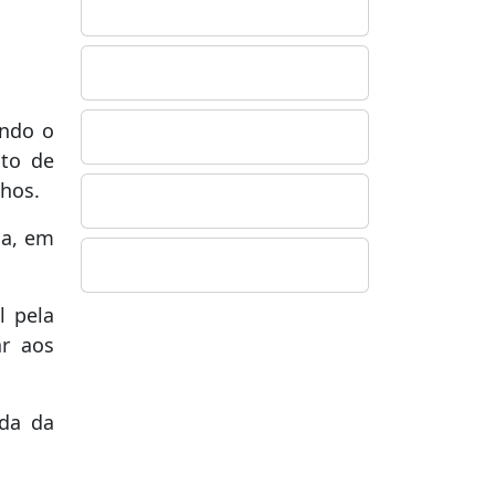
ando o
nto de
nhos.
ha, em
l pela
ar aos
ida da