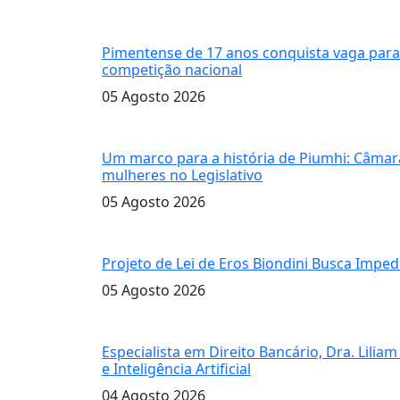
circuito mundial de capoeira
Pimentense de 17 anos conquista vaga para 
competição nacional
05 Agosto 2026
noite histórica
Um marco para a história de Piumhi: Câmara
mulheres no Legislativo
05 Agosto 2026
Caso de Adriana Castro
Projeto de Lei de Eros Biondini Busca Impe
05 Agosto 2026
A advogada Dra. Liliam Goulart
Especialista em Direito Bancário, Dra. Lili
e Inteligência Artificial
04 Agosto 2026