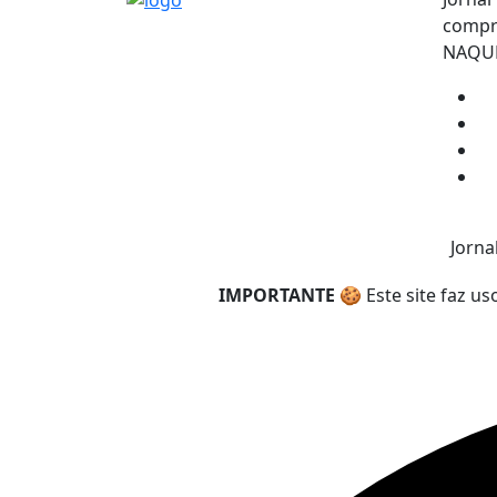
compro
NAQUE
Jorna
IMPORTANTE
🍪 Este site faz u