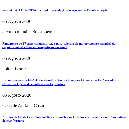
Vem aí o ATLETA TOTAL, a maior premiação do esporte de Piumhi e região
05 Agosto 2026
circuito mundial de capoeira
Pimentense de 17 anos conquista vaga para seletiva do maior circuito mundial de
capoeira após brilhar em competição nacional
05 Agosto 2026
noite histórica
Um marco para a história de Piumhi: Câmara inaugura Galeria das Ex-Vereadoras e
eterniza o legado das mulheres no Legislativo
05 Agosto 2026
Caso de Adriana Castro
Projeto de Lei de Eros Biondini Busca Impedir que Criminosos Lucrem com o Patrimônio
de suas Vítimas