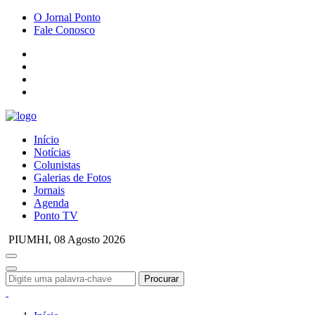
O Jornal Ponto
Fale Conosco
Início
Notícias
Colunistas
Galerias de Fotos
Jornais
Agenda
Ponto TV
PIUMHI,
08 Agosto 2026
Procurar