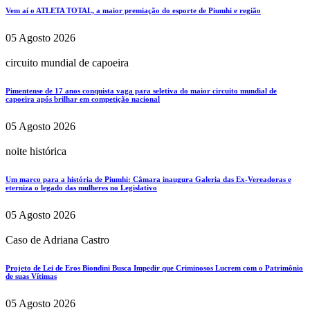
Vem aí o ATLETA TOTAL, a maior premiação do esporte de Piumhi e região
05 Agosto 2026
circuito mundial de capoeira
Pimentense de 17 anos conquista vaga para seletiva do maior circuito mundial de
capoeira após brilhar em competição nacional
05 Agosto 2026
noite histórica
Um marco para a história de Piumhi: Câmara inaugura Galeria das Ex-Vereadoras e
eterniza o legado das mulheres no Legislativo
05 Agosto 2026
Caso de Adriana Castro
Projeto de Lei de Eros Biondini Busca Impedir que Criminosos Lucrem com o Patrimônio
de suas Vítimas
05 Agosto 2026