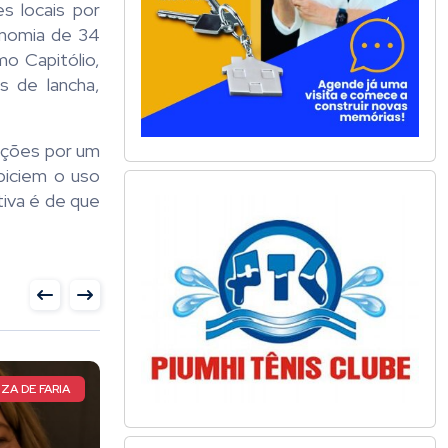
s locais por
onomia de 34
o Capitólio,
s de lancha,
vações por um
piciem o uso
tiva é de que
ATLETA TOTAL
CIRCUITO MUNDIA