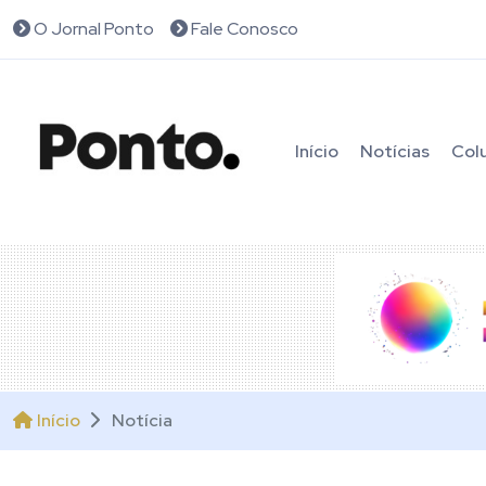
O Jornal Ponto
Fale Conosco
Início
Notícias
Col
Início
Notícia