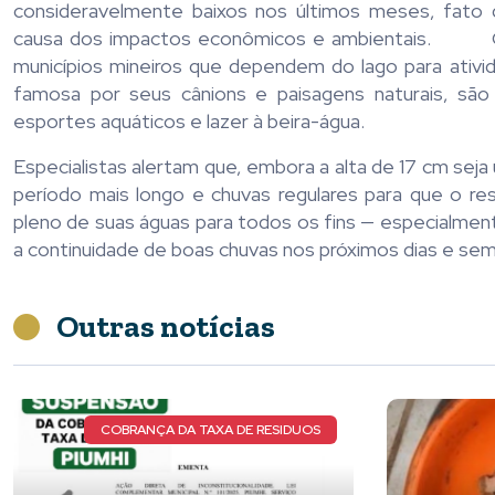
consideravelmente baixos nos últimos meses, fato 
causa dos impactos econômicos e ambientais. O ní
municípios mineiros que dependem do lago para ativid
famosa por seus cânions e paisagens naturais, são
esportes aquáticos e lazer à beira-água.
Especialistas alertam que, embora a alta de 17 cm sej
período mais longo e chuvas regulares para que o res
pleno de suas águas para todos os fins — especialment
a continuidade de boas chuvas nos próximos dias e sem
Outras notícias
DE RESIDUOS
NOVOS DETALHES DO CASO