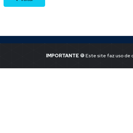
IMPORTANTE
🍪 Este site faz uso de
Jornal Ponto -1
Notícias de P
41.365.580.00
Jor