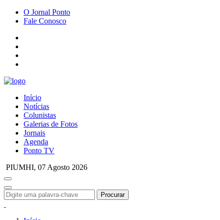
O Jornal Ponto
Fale Conosco
Início
Notícias
Colunistas
Galerias de Fotos
Jornais
Agenda
Ponto TV
PIUMHI,
07 Agosto 2026
Procurar