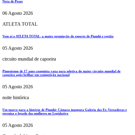
Nota de Pesar
06 Agosto 2026
ATLETA TOTAL
Vem aí o ATLETA TOTAL, a maior premiação do esporte de Piumhi e região
05 Agosto 2026
circuito mundial de capoeira
Pimentense de 17 anos conquista vaga para seletiva do maior circuito mundial de
capoeira após brilhar em competição nacional
05 Agosto 2026
noite histórica
Um marco para a história de Piumhi: Câmara inaugura Galeria das Ex-Vereadoras e
eterniza o legado das mulheres no Legislativo
05 Agosto 2026