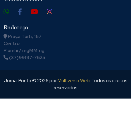
Endereço
Praça Tuiti, 167
Centro
Piumhi / mgMMmg
(37)99197-7625
Jornal Ponto ©
2026
por
Multiverso Web
. Todos os direitos
reservados