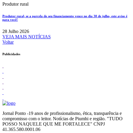
Produtor rural
Produtor rural, se a parcela do seu financiamento vence no dia 30 de julho, este aviso é
para você!
28 Julho 2026
VEJA MAIS NOTÍCIAS
Voltar
Publicidades
Jornal Ponto -19 anos de profissionalismo, ética, transparência e
compromisso com o leitor. Notícias de Piumhi e região. "TUDO
POSSO NAQUELE QUE ME FORTALECE" CNPJ
41.365.580.0001.06