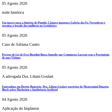
05 Agosto 2026
noite histórica
Um marco para a história de Piumhi: Câmara inaugura Galeria das Ex-Vereadoras e
eterniza o legado das mulheres no Legislativo
05 Agosto 2026
Caso de Adriana Castro
Projeto de Lei de Eros Biondini Busca Impedir que Criminosos Lucrem com o Patrimônio
de suas Vítimas
05 Agosto 2026
A advogada Dra. Liliam Goulart
Especialista em Direito Bancário, Dra. Liliam Goulart participa do Mastermind Dinastia
Black sobre Marketing e Inteligência Artificial
04 Agosto 2026
Aplicação do Implanon