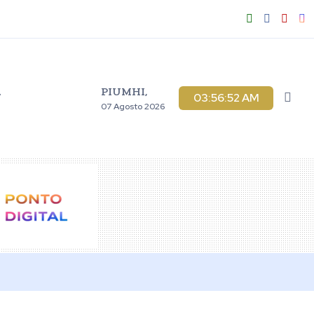
PIUMHI,
V
03:56:53 AM
07 Agosto 2026