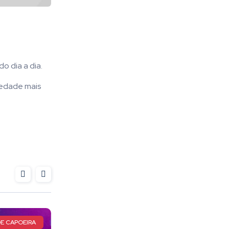
o dia a dia.
iedade mais
NOITE HISTÓRICA
CASO DE ADRIAN