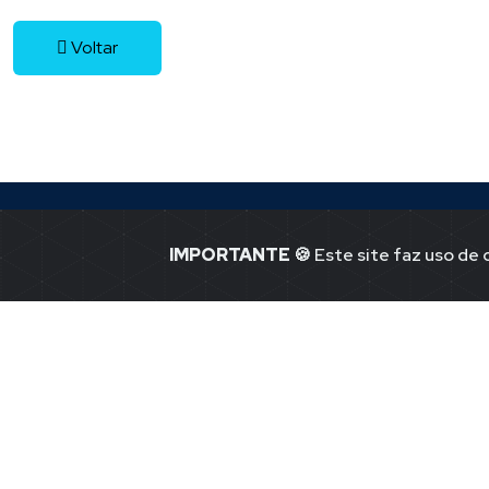
Voltar
IMPORTANTE
🍪 Este site faz uso de
Jornal Ponto -1
Notícias de P
41.365.580.00