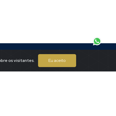
bre os visitantes.
Eu aceito
Endereço
eitor.
Praça Tuiti, 167
Centro
Piumhi / mgMMmg
(37)99197-7625