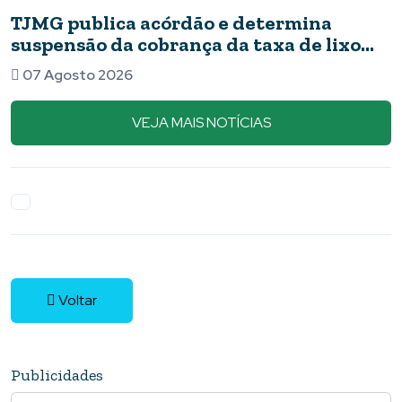
G publica acórdão e determina
Nov
ensão da cobrança da taxa de lixo
apr
Piumhi
bar
Agosto 2026
07 
VEJA MAIS NOTÍCIAS
Voltar
Publicidades