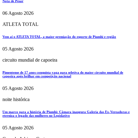
Nota de Pesar
06 Agosto 2026
ATLETA TOTAL
Vem aí o ATLETA TOTAL, a maior premiação do esporte de Piumhi e região
05 Agosto 2026
circuito mundial de capoeira
Pimentense de 17 anos conquista vaga para seletiva do maior circuito mundial de
capoeira após brilhar em competição nacional
05 Agosto 2026
noite histórica
Um marco para a história de Piumhi: Câmara inaugura Galeria das Ex-Vereadoras e
eterniza o legado das mulheres no Legislativo
05 Agosto 2026