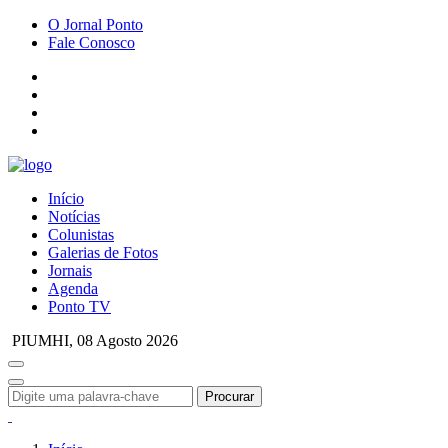
O Jornal Ponto
Fale Conosco
Início
Notícias
Colunistas
Galerias de Fotos
Jornais
Agenda
Ponto TV
PIUMHI,
08 Agosto 2026
Procurar