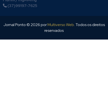
Piumhi / mgMMmg
(37)99197-7625
Jornal Ponto ©
2026
por
Multiverso Web
. Todos os direitos
reservados