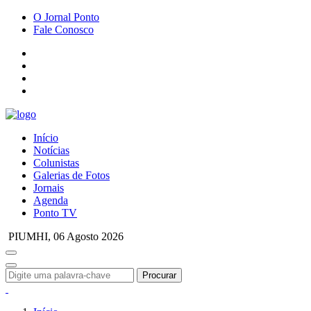
O Jornal Ponto
Fale Conosco
Início
Notícias
Colunistas
Galerias de Fotos
Jornais
Agenda
Ponto TV
PIUMHI,
06 Agosto 2026
Procurar