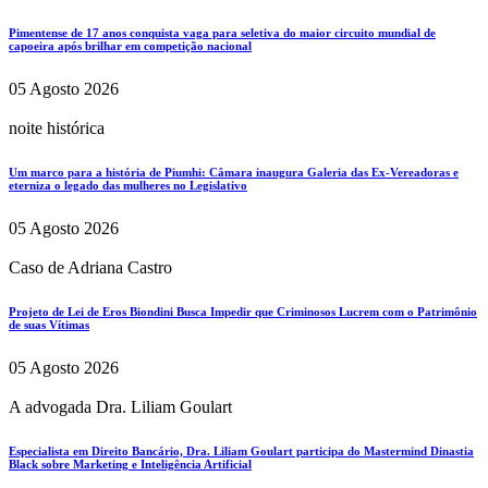
Pimentense de 17 anos conquista vaga para seletiva do maior circuito mundial de
capoeira após brilhar em competição nacional
05 Agosto 2026
noite histórica
Um marco para a história de Piumhi: Câmara inaugura Galeria das Ex-Vereadoras e
eterniza o legado das mulheres no Legislativo
05 Agosto 2026
Caso de Adriana Castro
Projeto de Lei de Eros Biondini Busca Impedir que Criminosos Lucrem com o Patrimônio
de suas Vítimas
05 Agosto 2026
A advogada Dra. Liliam Goulart
Especialista em Direito Bancário, Dra. Liliam Goulart participa do Mastermind Dinastia
Black sobre Marketing e Inteligência Artificial