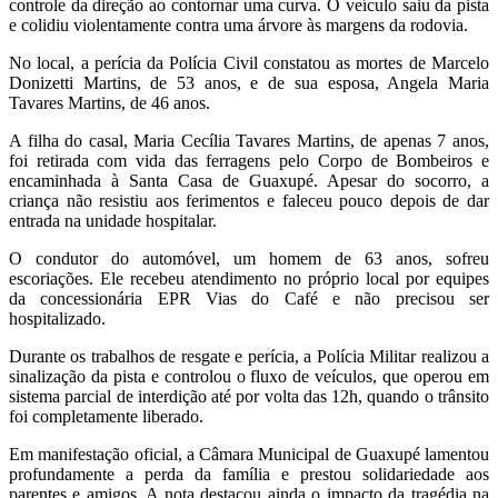
controle da direção ao contornar uma curva. O veículo saiu da pista
e colidiu violentamente contra uma árvore às margens da rodovia.
No local, a perícia da Polícia Civil constatou as mortes de Marcelo
Donizetti Martins, de 53 anos, e de sua esposa, Angela Maria
Tavares Martins, de 46 anos.
A filha do casal, Maria Cecília Tavares Martins, de apenas 7 anos,
foi retirada com vida das ferragens pelo Corpo de Bombeiros e
encaminhada à Santa Casa de Guaxupé. Apesar do socorro, a
criança não resistiu aos ferimentos e faleceu pouco depois de dar
entrada na unidade hospitalar.
O condutor do automóvel, um homem de 63 anos, sofreu
escoriações. Ele recebeu atendimento no próprio local por equipes
da concessionária EPR Vias do Café e não precisou ser
hospitalizado.
Durante os trabalhos de resgate e perícia, a Polícia Militar realizou a
sinalização da pista e controlou o fluxo de veículos, que operou em
sistema parcial de interdição até por volta das 12h, quando o trânsito
foi completamente liberado.
Em manifestação oficial, a Câmara Municipal de Guaxupé lamentou
profundamente a perda da família e prestou solidariedade aos
parentes e amigos. A nota destacou ainda o impacto da tragédia na