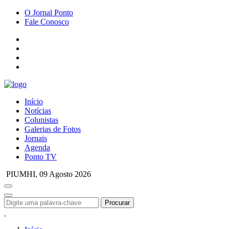
O Jornal Ponto
Fale Conosco
Início
Notícias
Colunistas
Galerias de Fotos
Jornais
Agenda
Ponto TV
PIUMHI,
09 Agosto 2026
Procurar