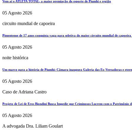
Vem aí o ATLETA TOTAL, a maior premiação do esporte de Piumhi e região
05 Agosto 2026
circuito mundial de capoeira
Pimentense de 17 anos conquista vaga para seletiva do maior circuito mundial de capoeira
05 Agosto 2026
noite histórica
Um marco para a história de Piumhi: Câmara inaugura Galeria das Ex-Vereadoras e eterni
05 Agosto 2026
Caso de Adriana Castro
Projeto de Lei de Eros Biondini Busca Impedir que Criminosos Lucrem com o Patrimônio d
05 Agosto 2026
A advogada Dra. Liliam Goulart