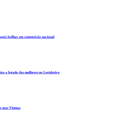
 após brilhar em competição nacional
za o legado das mulheres no Legislativo
e suas Vítimas