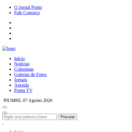
O Jornal Ponto
Fale Conosco
Início
Notícias
Colunistas
Galerias de Fotos
Jornais
Agenda
Ponto TV
PIUMHI,
07 Agosto 2026
Procurar