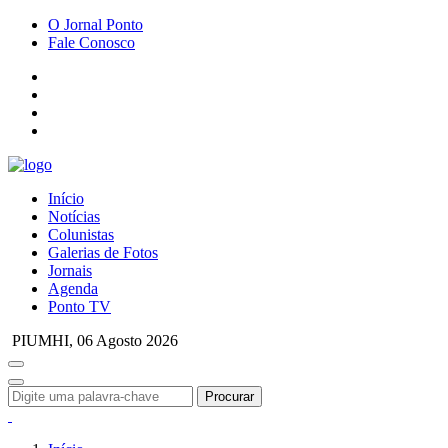
O Jornal Ponto
Fale Conosco
Início
Notícias
Colunistas
Galerias de Fotos
Jornais
Agenda
Ponto TV
PIUMHI,
06 Agosto 2026
Procurar