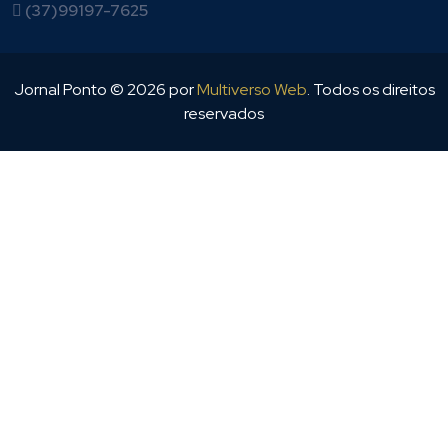
(37)99197-7625
Jornal Ponto ©
2026
por
Multiverso Web
. Todos os direitos
reservados