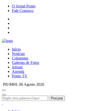
O Jornal Ponto
Fale Conosco
Início
Notícias
Colunistas
Galerias de Fotos
Jornais
Agenda
Ponto TV
PIUMHI,
06 Agosto 2026
Procurar