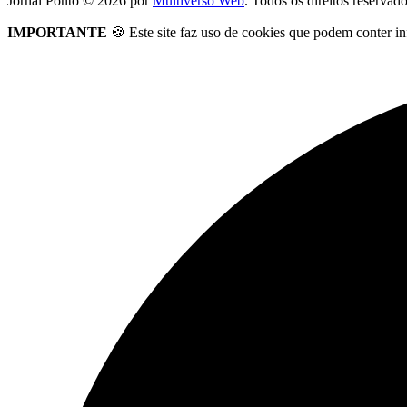
Jornal Ponto ©
2026
por
Multiverso Web
. Todos os direitos reservad
IMPORTANTE
🍪 Este site faz uso de cookies que podem conter in