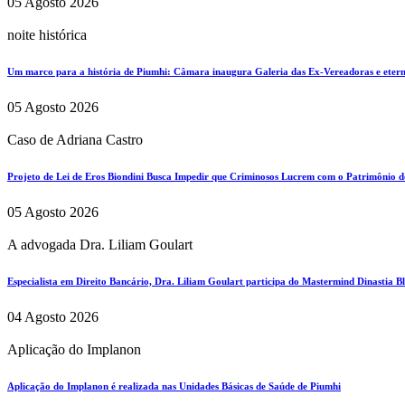
05 Agosto 2026
noite histórica
Um marco para a história de Piumhi: Câmara inaugura Galeria das Ex-Vereadoras e eterni
05 Agosto 2026
Caso de Adriana Castro
Projeto de Lei de Eros Biondini Busca Impedir que Criminosos Lucrem com o Patrimônio d
05 Agosto 2026
A advogada Dra. Liliam Goulart
Especialista em Direito Bancário, Dra. Liliam Goulart participa do Mastermind Dinastia Bla
04 Agosto 2026
Aplicação do Implanon
Aplicação do Implanon é realizada nas Unidades Básicas de Saúde de Piumhi