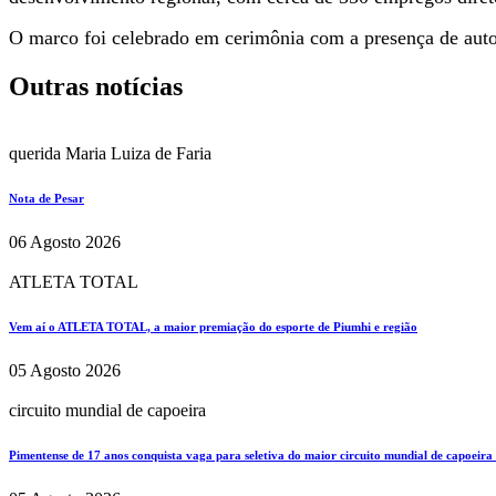
O marco foi celebrado em cerimônia com a presença de autori
Outras notícias
querida Maria Luiza de Faria
Nota de Pesar
06 Agosto 2026
ATLETA TOTAL
Vem aí o ATLETA TOTAL, a maior premiação do esporte de Piumhi e região
05 Agosto 2026
circuito mundial de capoeira
Pimentense de 17 anos conquista vaga para seletiva do maior circuito mundial de capoeira