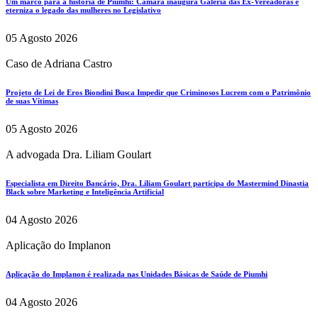
Um marco para a história de Piumhi: Câmara inaugura Galeria das Ex-Vereadoras e
eterniza o legado das mulheres no Legislativo
05 Agosto 2026
Caso de Adriana Castro
Projeto de Lei de Eros Biondini Busca Impedir que Criminosos Lucrem com o Patrimônio
de suas Vítimas
05 Agosto 2026
A advogada Dra. Liliam Goulart
Especialista em Direito Bancário, Dra. Liliam Goulart participa do Mastermind Dinastia
Black sobre Marketing e Inteligência Artificial
04 Agosto 2026
Aplicação do Implanon
Aplicação do Implanon é realizada nas Unidades Básicas de Saúde de Piumhi
04 Agosto 2026