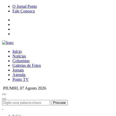
O Jornal Ponto
Fale Conosco
Início
Notícias
Colunistas
Galerias de Fotos
Jornais
Agenda
Ponto TV
PIUMHI,
07 Agosto 2026
Procurar