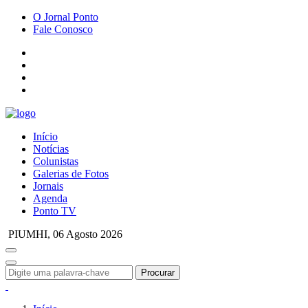
O Jornal Ponto
Fale Conosco
Início
Notícias
Colunistas
Galerias de Fotos
Jornais
Agenda
Ponto TV
PIUMHI,
06 Agosto 2026
Procurar