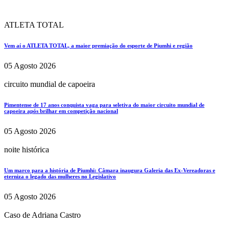
ATLETA TOTAL
Vem aí o ATLETA TOTAL, a maior premiação do esporte de Piumhi e região
05 Agosto 2026
circuito mundial de capoeira
Pimentense de 17 anos conquista vaga para seletiva do maior circuito mundial de
capoeira após brilhar em competição nacional
05 Agosto 2026
noite histórica
Um marco para a história de Piumhi: Câmara inaugura Galeria das Ex-Vereadoras e
eterniza o legado das mulheres no Legislativo
05 Agosto 2026
Caso de Adriana Castro