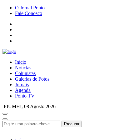
O Jornal Ponto
Fale Conosco
Início
Notícias
Colunistas
Galerias de Fotos
Jornais
Agenda
Ponto TV
PIUMHI,
08 Agosto 2026
Procurar