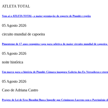
ATLETA TOTAL
Vem aí o ATLETA TOTAL, a maior premiação do esporte de Piumhi e região
05 Agosto 2026
circuito mundial de capoeira
Pimentense de 17 anos conquista vaga para seletiva do maior circuito mundial de capoeira
05 Agosto 2026
noite histórica
Um marco para a história de Piumhi: Câmara inaugura Galeria das Ex-Vereadoras e eterni
05 Agosto 2026
Caso de Adriana Castro
Projeto de Lei de Eros Biondini Busca Impedir que Criminosos Lucrem com o Patrimônio d