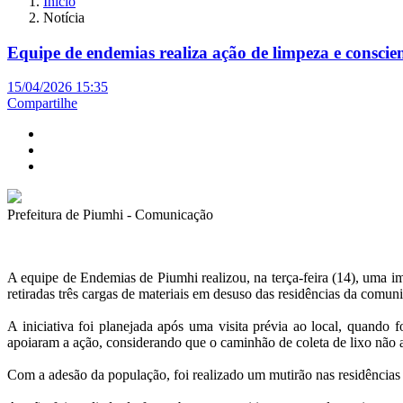
Início
Notícia
Equipe de endemias realiza ação de limpeza e consci
15/04/2026 15:35
Compartilhe
Prefeitura de Piumhi - Comunicação
A equipe de Endemias de Piumhi realizou, na terça-feira (14), uma i
retiradas três cargas de materiais em desuso das residências da comun
A iniciativa foi planejada após uma visita prévia ao local, quando
apoiaram a ação, considerando que o caminhão de coleta de lixo não 
Com a adesão da população, foi realizado um mutirão nas residências p