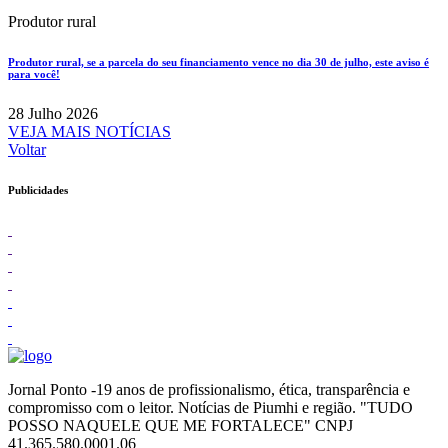
Produtor rural
Produtor rural, se a parcela do seu financiamento vence no dia 30 de julho, este aviso é
para você!
28 Julho 2026
VEJA MAIS NOTÍCIAS
Voltar
Publicidades
Jornal Ponto -19 anos de profissionalismo, ética, transparência e
compromisso com o leitor. Notícias de Piumhi e região. "TUDO
POSSO NAQUELE QUE ME FORTALECE" CNPJ
41.365.580.0001.06