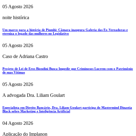
05 Agosto 2026
noite histórica
Um marco para a história de Piumhi: Câmara inaugura Galeria das Ex-Vereadoras e
eterniza o legado das mulheres no Legislativo
05 Agosto 2026
Caso de Adriana Castro
Projeto de Lei de Eros Biondini Busca Impedir que Criminosos Lucrem com o Patrimônio
de suas Vítimas
05 Agosto 2026
A advogada Dra. Liliam Goulart
Especialista em Direito Bancário, Dra. Liliam Goulart participa do Mastermind Dinastia
Black sobre Marketing e Inteligência Artificial
04 Agosto 2026
Aplicação do Implanon