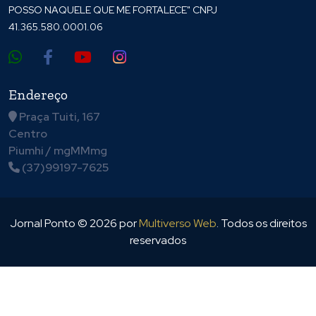
POSSO NAQUELE QUE ME FORTALECE" CNPJ
41.365.580.0001.06
Endereço
Praça Tuiti, 167
Centro
Piumhi / mgMMmg
(37)99197-7625
Jornal Ponto ©
2026
por
Multiverso Web
. Todos os direitos
reservados