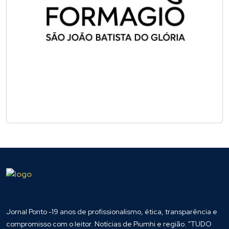
Jornal Ponto -19 anos de profissionalismo, ética, transparência e
compromisso com o leitor. Notícias de Piumhi e região. "TUDO