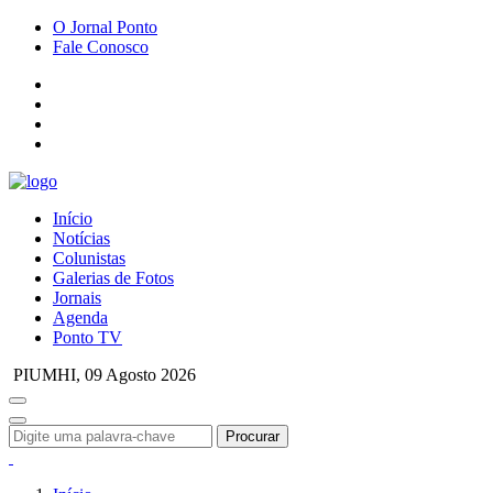
O Jornal Ponto
Fale Conosco
Início
Notícias
Colunistas
Galerias de Fotos
Jornais
Agenda
Ponto TV
PIUMHI,
09 Agosto 2026
Procurar