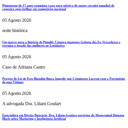
Pimentense de 17 anos conquista vaga para seletiva do maior circuito mundial de
capoeira após brilhar em competição nacional
05 Agosto 2026
noite histórica
Um marco para a história de Piumhi: Câmara inaugura Galeria das Ex-Vereadoras e
eterniza o legado das mulheres no Legislativo
05 Agosto 2026
Caso de Adriana Castro
Projeto de Lei de Eros Biondini Busca Impedir que Criminosos Lucrem com o Patrimônio
de suas Vítimas
05 Agosto 2026
A advogada Dra. Liliam Goulart
Especialista em Direito Bancário, Dra. Liliam Goulart participa do Mastermind Dinastia
Black sobre Marketing e Inteligência Artificial