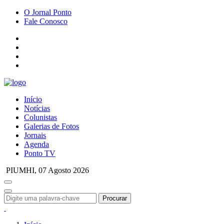
O Jornal Ponto
Fale Conosco
Início
Notícias
Colunistas
Galerias de Fotos
Jornais
Agenda
Ponto TV
PIUMHI,
07 Agosto 2026
Procurar