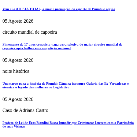
Vem aí o ATLETA TOTAL, a maior premiação do esporte de Piumhi e região
05 Agosto 2026
circuito mundial de capoeira
Pimentense de 17 anos conquista vaga para seletiva do maior circuito mundial de
capoeira após brilhar em competição nacional
05 Agosto 2026
noite histórica
Um marco para a história de Piumhi: Câmara inaugura Galeria das Ex-Vereadoras e
eterniza o legado das mulheres no Legislativo
05 Agosto 2026
Caso de Adriana Castro
Projeto de Lei de Eros Biondini Busca Impedir que Criminosos Lucrem com o Patrimônio
de suas Vítimas