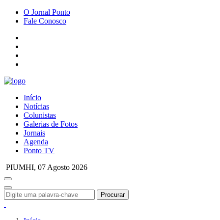
O Jornal Ponto
Fale Conosco
Início
Notícias
Colunistas
Galerias de Fotos
Jornais
Agenda
Ponto TV
PIUMHI,
07 Agosto 2026
Procurar