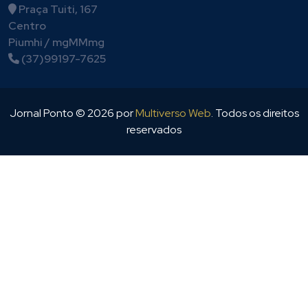
Praça Tuiti, 167
Centro
Piumhi / mgMMmg
(37)99197-7625
Jornal Ponto ©
2026
por
Multiverso Web
. Todos os direitos
reservados