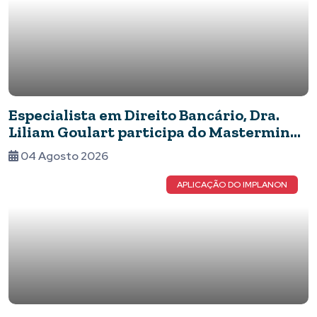
Especialista em Direito Bancário, Dra.
Liliam Goulart participa do Mastermind
Dinastia Black sobre Marketing e
04 Agosto 2026
Inteligência Artificial
APLICAÇÃO DO IMPLANON