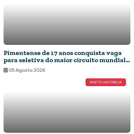
Pimentense de 17 anos conquista vaga
para seletiva do maior circuito mundial
de capoeira após brilhar em competição
05 Agosto 2026
nacional
NOITE HISTÓRICA