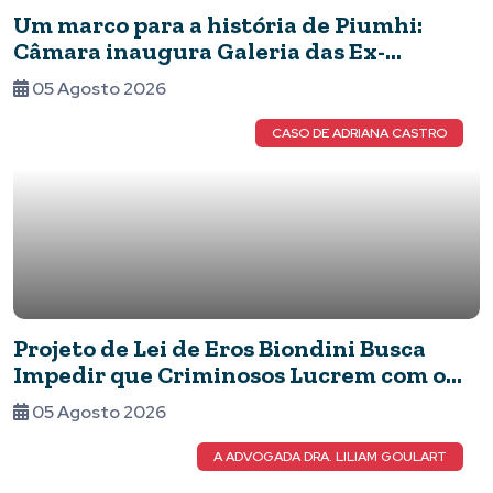
Um marco para a história de Piumhi:
Câmara inaugura Galeria das Ex-
Vereadoras e eterniza o legado das
05 Agosto 2026
mulheres no Legislativo
CASO DE ADRIANA CASTRO
Projeto de Lei de Eros Biondini Busca
Impedir que Criminosos Lucrem com o
Patrimônio de suas Vítimas
05 Agosto 2026
A ADVOGADA DRA. LILIAM GOULART