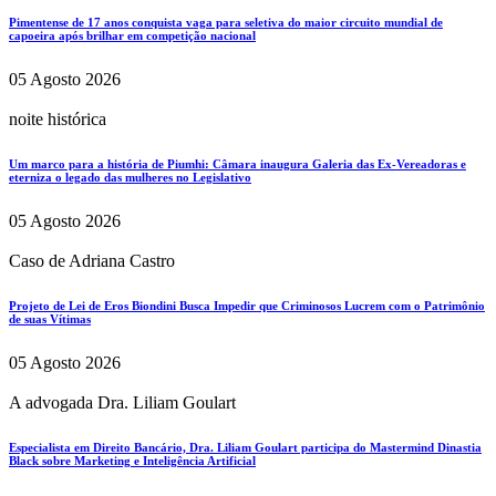
Pimentense de 17 anos conquista vaga para seletiva do maior circuito mundial de
capoeira após brilhar em competição nacional
05 Agosto 2026
noite histórica
Um marco para a história de Piumhi: Câmara inaugura Galeria das Ex-Vereadoras e
eterniza o legado das mulheres no Legislativo
05 Agosto 2026
Caso de Adriana Castro
Projeto de Lei de Eros Biondini Busca Impedir que Criminosos Lucrem com o Patrimônio
de suas Vítimas
05 Agosto 2026
A advogada Dra. Liliam Goulart
Especialista em Direito Bancário, Dra. Liliam Goulart participa do Mastermind Dinastia
Black sobre Marketing e Inteligência Artificial