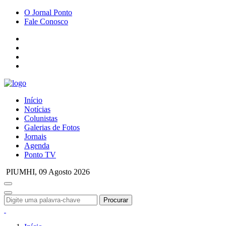
O Jornal Ponto
Fale Conosco
Início
Notícias
Colunistas
Galerias de Fotos
Jornais
Agenda
Ponto TV
PIUMHI,
09 Agosto 2026
Procurar