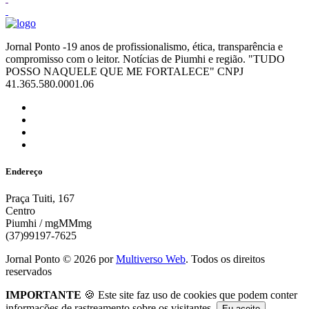
Jornal Ponto -19 anos de profissionalismo, ética, transparência e
compromisso com o leitor. Notícias de Piumhi e região. "TUDO
POSSO NAQUELE QUE ME FORTALECE" CNPJ
41.365.580.0001.06
Endereço
Praça Tuiti, 167
Centro
Piumhi / mgMMmg
(37)99197-7625
Jornal Ponto ©
2026
por
Multiverso Web
. Todos os direitos
reservados
IMPORTANTE
🍪 Este site faz uso de cookies que podem conter
informações de rastreamento sobre os visitantes.
Eu aceito