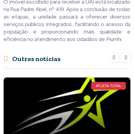
O imóvel escolhido para receber a UAI está localizado
na Rua Padre Abel, nº 419. Após a conclusão de todas
as etapas, a unidade passará a oferecer diversos
serviços públicos integrados, facilitando o acesso da
população e proporcionando mais qualidade e
eficiência no atendimento aos cidadãos de Piumhi
Outras notícias
ATLETA TOTAL
CIRCUI