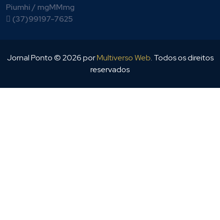
Piumhi / mgMMmg
(37)99197-7625
Jornal Ponto ©
2026
por
Multiverso Web
. Todos os direitos
reservados