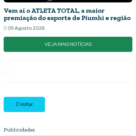
 a maior
Pimentense de 17 anos 
 Piumhi e região
para seletiva do maior 
de capoeira após brilh
05 Agosto 2026
nacional
VEJA MAIS NOTÍCIAS
Voltar
Publicidades