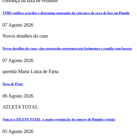
cobrança da taxa de residuos
TJMG publica acórdão e determina suspensão da cobrança da taxa de lixo em Piumhi
07 Agosto 2026
Novos detalhes do caso
Novos detalhes do caso: cães resgatados apresentavam ferimentos e comida com barata
07 Agosto 2026
querida Maria Luiza de Faria
Nota de Pesar
06 Agosto 2026
ATLETA TOTAL
Vem aí o ATLETA TOTAL, a maior premiação do esporte de Piumhi e região
05 Agosto 2026