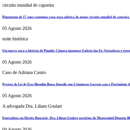
circuito mundial de capoeira
Pimentense de 17 anos conquista vaga para seletiva do maior circuito mundial de capoeira
05 Agosto 2026
noite histórica
Um marco para a história de Piumhi: Câmara inaugura Galeria das Ex-Vereadoras e eterni
05 Agosto 2026
Caso de Adriana Castro
Projeto de Lei de Eros Biondini Busca Impedir que Criminosos Lucrem com o Patrimônio d
05 Agosto 2026
A advogada Dra. Liliam Goulart
Especialista em Direito Bancário, Dra. Liliam Goulart participa do Mastermind Dinastia Bla
04 Agosto 2026