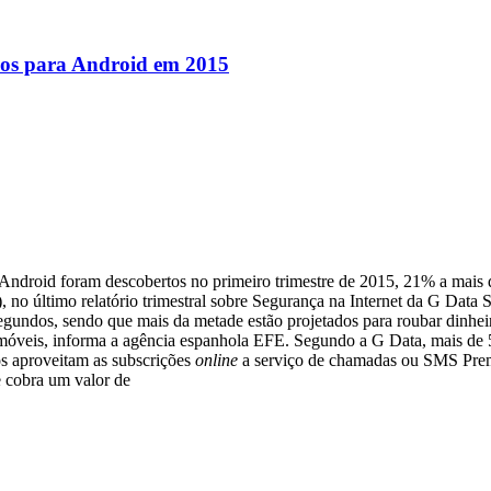
sos para Android em 2015
 Android foram descobertos no primeiro trimestre de 2015, 21% a mais
, no último relatório trimestral sobre Segurança na Internet da G Data 
 segundos, sendo que mais da metade estão projetados para roubar dinhe
vos móveis, informa a agência espanhola EFE. Segundo a G Data, mais d
s aproveitam as subscrições
online
a serviço de chamadas ou SMS Prem
e cobra um valor de