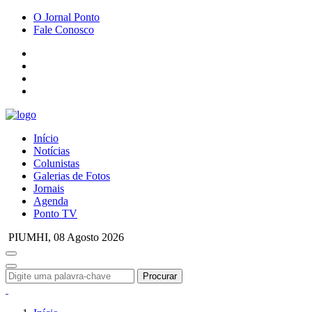
O Jornal Ponto
Fale Conosco
Início
Notícias
Colunistas
Galerias de Fotos
Jornais
Agenda
Ponto TV
PIUMHI,
08 Agosto 2026
Procurar