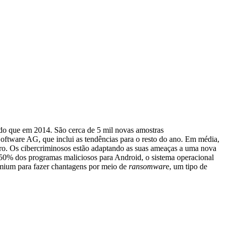
 do que em 2014. São cerca de 5 mil novas amostras
Software AG, que inclui as tendências para o resto do ano. Em média,
iro. Os cibercriminosos estão adaptando as suas ameaças a uma nova
e 50% dos programas maliciosos para Android, o sistema operacional
ium para fazer chantagens por meio de
ransomwar
e, um tipo de