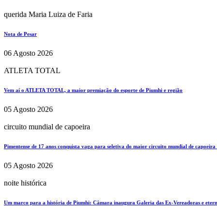
querida Maria Luiza de Faria
Nota de Pesar
06 Agosto 2026
ATLETA TOTAL
Vem aí o ATLETA TOTAL, a maior premiação do esporte de Piumhi e região
05 Agosto 2026
circuito mundial de capoeira
Pimentense de 17 anos conquista vaga para seletiva do maior circuito mundial de capoeira
05 Agosto 2026
noite histórica
Um marco para a história de Piumhi: Câmara inaugura Galeria das Ex-Vereadoras e eterni