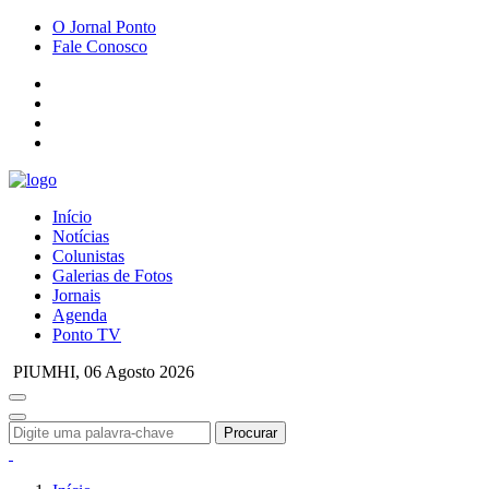
O Jornal Ponto
Fale Conosco
Início
Notícias
Colunistas
Galerias de Fotos
Jornais
Agenda
Ponto TV
PIUMHI,
06 Agosto 2026
Procurar