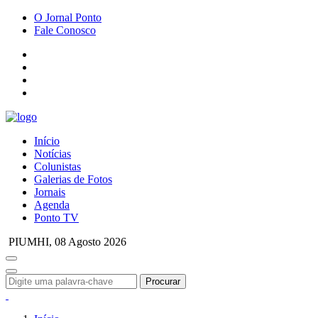
O Jornal Ponto
Fale Conosco
Início
Notícias
Colunistas
Galerias de Fotos
Jornais
Agenda
Ponto TV
PIUMHI,
08 Agosto 2026
Procurar