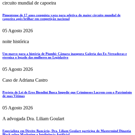
circuito mundial de capoeira
Pimentense de 17 anos conquista vaga para seletiva do maior circuito mundial de
capoeira após brilhar em competição nacional
05 Agosto 2026
noite histórica
Um marco para a história de Piumhi: Câmara inaugura Galeria das Ex-Vereadoras e
eterniza o legado das mulheres no Legislativo
05 Agosto 2026
Caso de Adriana Castro
Projeto de Lei de Eros Biondini Busca Impedir que Criminosos Lucrem com o Patrimônio
de suas Vítimas
05 Agosto 2026
A advogada Dra. Liliam Goulart
Especialista em Direito Bancário, Dra. Liliam Goulart participa do Mastermind Dinastia
Black sobre Marketing e Inteligência Artificial