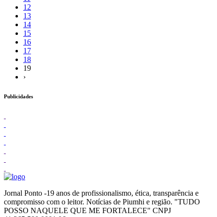
12
13
14
15
16
17
18
19
›
Publicidades
Jornal Ponto -19 anos de profissionalismo, ética, transparência e
compromisso com o leitor. Notícias de Piumhi e região. "TUDO
POSSO NAQUELE QUE ME FORTALECE" CNPJ