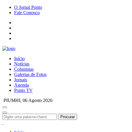
O Jornal Ponto
Fale Conosco
Início
Notícias
Colunistas
Galerias de Fotos
Jornais
Agenda
Ponto TV
PIUMHI,
06 Agosto 2026
Procurar