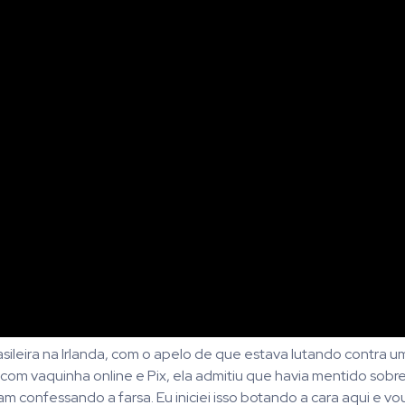
asileira na Irlanda, com o apelo de que estava lutando contra 
m vaquinha online e Pix, ela admitiu que havia mentido sobr
m confessando a farsa. Eu iniciei isso botando a cara aqui e vo