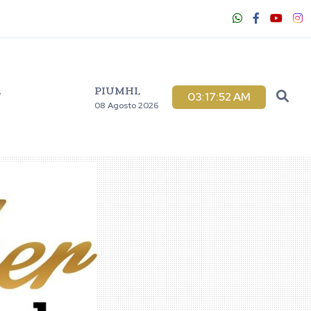
PIUMHI,
V
03:17:53 AM
08 Agosto 2026