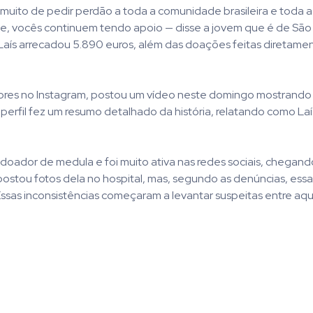
a muito de pedir perdão a toda a comunidade brasileira e toda 
e, vocês continuem tendo apoio — disse a jovem que é de São
Laís arrecadou 5.890 euros, além das doações feitas diretament
uidores no Instagram, postou um vídeo neste domingo mostrando
perfil fez um resumo detalhado da história, relatando como Laís
oador de medula e foi muito ativa nas redes sociais, chegando
postou fotos dela no hospital, mas, segundo as denúncias, ess
Essas inconsistências começaram a levantar suspeitas entre aq