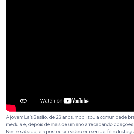
A jovem Laís Basílio, de 23 anos, mobilizou a comunidade br
medula e, depois de mais de um ano arrecadando doações co
Neste sábado, ela postou um vídeo em seu perfil no Instagra