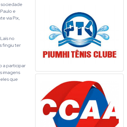
a sociedade
 Paulo e
e via Pix,
 Laís no
 fingiu ter
 a participar
as imagens
ueles que