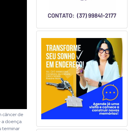
um câncer de
e a doença.
u terminar