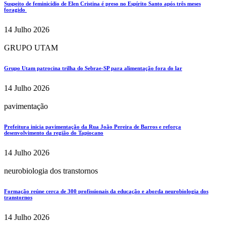
Suspeito de feminicídio de Elen Cristina é preso no Espírito Santo após três meses
foragido
14 Julho 2026
GRUPO UTAM
Grupo Utam patrocina trilha do Sebrae-SP para alimentação fora do lar
14 Julho 2026
pavimentação
Prefeitura inicia pavimentação da Rua João Pereira de Barros e reforça
desenvolvimento da região do Tapiocano
14 Julho 2026
neurobiologia dos transtornos
Formação reúne cerca de 300 profissionais da educação e aborda neurobiologia dos
transtornos
14 Julho 2026