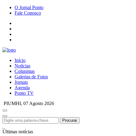
O Jornal Ponto
Fale Conosco
Início
Notícias
Colunistas
Galerias de Fotos
Jornais
Agenda
Ponto TV
PIUMHI,
07 Agosto 2026
Procurar
Últimas notícias