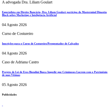
A advogada Dra. Liliam Goulart
Especialista em Direito Bancário, Dra. Liliam Goulart participa do Mastermind Dinastia
Black sobre Marketing e Inteligência Artificial
04 Agosto 2026
Curso de Costureiro
Inscrições para o Curso de Costureiro/Prespontador de Calçados
04 Agosto 2026
Caso de Adriana Castro
Projeto de Lei de Eros Biondini Busca Impedir que Criminosos Lucrem com o Patrimônio
de suas Vítimas
05 Agosto 2026
Publicidades