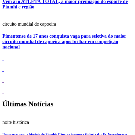
Vem aí o ATLETA TOTAL, a maior premiação do esporte de
Piumhi e região
circuito mundial de capoeira
Pimentense de 17 anos conquista vaga para seletiva do maior
circuito mundial de capoeira após brilhar em competição
nacional
Últimas Notícias
noite histórica
Um marco para a história de Piumhi: Câmara inaugura Galeria das Ex-Vereadoras e