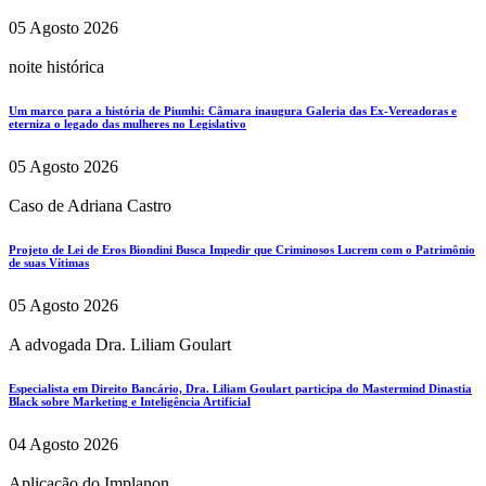
05 Agosto 2026
noite histórica
Um marco para a história de Piumhi: Câmara inaugura Galeria das Ex-Vereadoras e
eterniza o legado das mulheres no Legislativo
05 Agosto 2026
Caso de Adriana Castro
Projeto de Lei de Eros Biondini Busca Impedir que Criminosos Lucrem com o Patrimônio
de suas Vítimas
05 Agosto 2026
A advogada Dra. Liliam Goulart
Especialista em Direito Bancário, Dra. Liliam Goulart participa do Mastermind Dinastia
Black sobre Marketing e Inteligência Artificial
04 Agosto 2026
Aplicação do Implanon