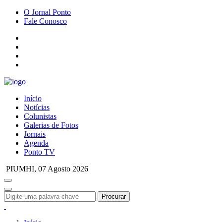
O Jornal Ponto
Fale Conosco
Início
Notícias
Colunistas
Galerias de Fotos
Jornais
Agenda
Ponto TV
PIUMHI,
07 Agosto 2026
Procurar