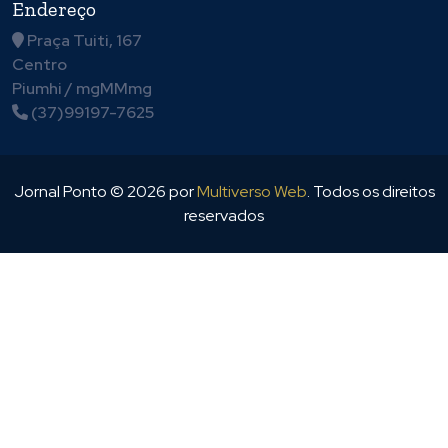
Endereço
Praça Tuiti, 167
Centro
Piumhi / mgMMmg
(37)99197-7625
Jornal Ponto ©
2026
por
Multiverso Web
. Todos os direitos
reservados