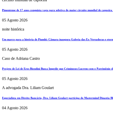
Pimentense de 17 anos conquista vaga para seletiva do maior circuito mundial de capoeira
05 Agosto 2026
noite histórica
Um marco para a história de Piumhi: Câmara inaugura Galeria das Ex-Vereadoras e eterni
05 Agosto 2026
Caso de Adriana Castro
Projeto de Lei de Eros Biondini Busca Impedir que Criminosos Lucrem com o Patrimônio d
05 Agosto 2026
A advogada Dra. Liliam Goulart
Especialista em Direito Bancário, Dra. Liliam Goulart participa do Mastermind Dinastia Bla
04 Agosto 2026