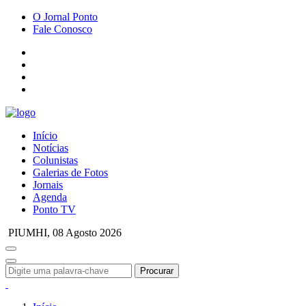
O Jornal Ponto
Fale Conosco
Início
Notícias
Colunistas
Galerias de Fotos
Jornais
Agenda
Ponto TV
PIUMHI,
08 Agosto 2026
Procurar