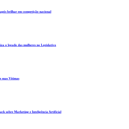
 após brilhar em competição nacional
za o legado das mulheres no Legislativo
e suas Vítimas
ck sobre Marketing e Inteligência Artificial